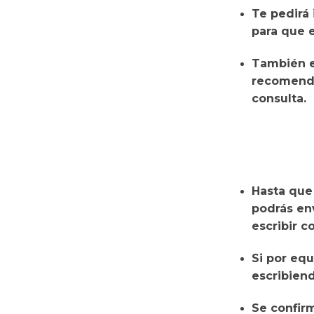
Te pedirá
para que 
También 
recomendá
consulta.
Hasta que
podrás env
escribir 
Si por equ
escribien
Se confir