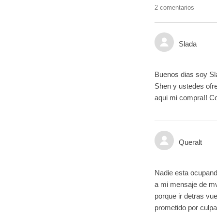
2 comentarios
Slada
Buenos dias soy Sla
Shen y ustedes ofr
aqui mi compra!! C
Queralt
Nadie esta ocupand
a mi mensaje de mvi
porque ir detras vu
prometido por culpa 