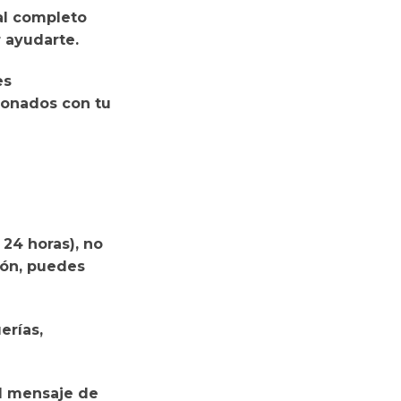
 al completo
r ayudarte.
es
ionados con tu
 24 horas),
no
ión, puedes
erías,
l mensaje
de