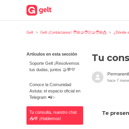
Gelt
Gelt ¡Contáctanos! 🧑🏼‍🤝‍🧑🏻‍🤝‍🧑🏼📩
¿Dónde 
Artículos en esta sección
Tu cons
Soporte Gelt ¡Resolvemos
tus dudas, juntos 🤝💬💛
Permanentl
hace 7 mes
Conoce la Comunidad
Astuta: el espacio oficial en
Telegram 📲✨
Tu consulta, nuestro chat
Te presen
📥💬 ¡Hablemos!