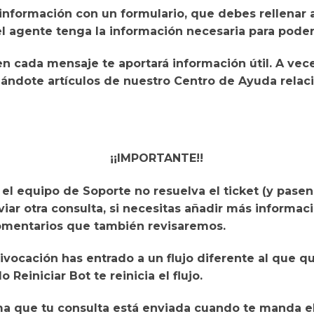
 información con un formulario
, que debes rellenar
el agente tenga la información necesaria para pode
en cada mensaje
te aportará información útil
. A vec
ndote artículos de nuestro Centro de Ayuda relac
¡¡IMPORTANTE!!
 el equipo de Soporte
no resuelva el ticket
(y pasen
iar otra consulta
, si necesitas añadir más informac
comentarios que también revisaremos.
ivocación has entrado a un flujo diferente al que qu
do
Reiniciar Bot
te reinicia el flujo.
ma que
tu consulta está enviada cuando te manda e