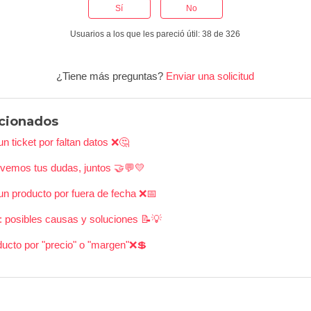
Sí
No
Usuarios a los que les pareció útil: 38 de 326
¿Tiene más preguntas?
Enviar una solicitud
acionados
 ticket por faltan datos ❌🤔
lvemos tus dudas, juntos 🤝💬💛
n producto por fuera de fecha ❌📅
: posibles causas y soluciones 📝💡
ucto por "precio" o "margen"❌💲