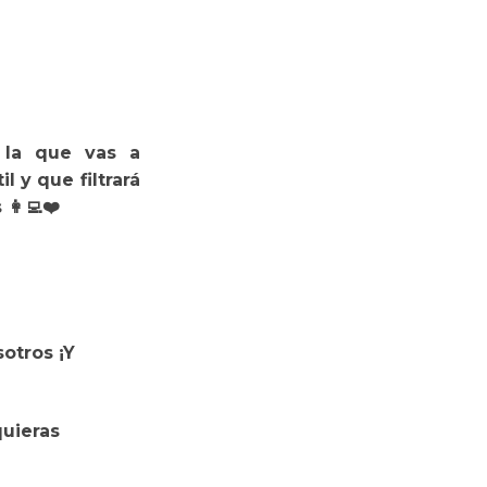
 la que vas a
l y que filtrará
👩‍💻❤️
otros ¡Y
quieras