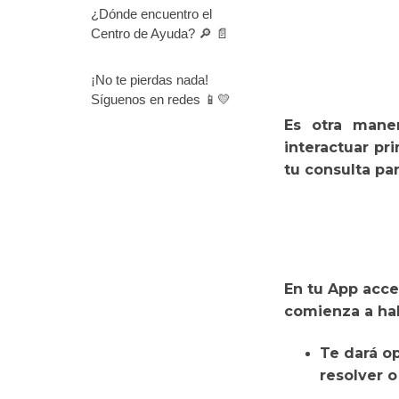
¿Dónde encuentro el
Centro de Ayuda? 🔎 📄
¡No te pierdas nada!
Síguenos en redes 📱💛
Es otra
maner
interactuar pr
tu consulta pa
En tu App acce
comienza a hab
Te dará o
resolver o