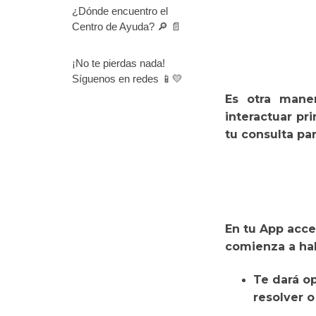
¿Dónde encuentro el
Centro de Ayuda? 🔎 📄
¡No te pierdas nada!
Síguenos en redes 📱💛
Es otra
maner
interactuar pr
tu consulta pa
En tu App acce
comienza a hab
Te dará o
resolver o