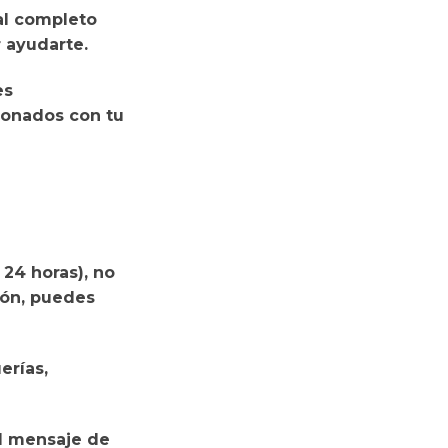
 al completo
r ayudarte.
es
ionados con tu
 24 horas),
no
ión, puedes
erías,
l mensaje
de