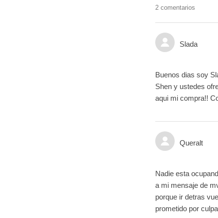
2 comentarios
Slada
Buenos dias soy Sla
Shen y ustedes ofr
aqui mi compra!! C
Queralt
Nadie esta ocupand
a mi mensaje de mvi
porque ir detras vu
prometido por culpa 