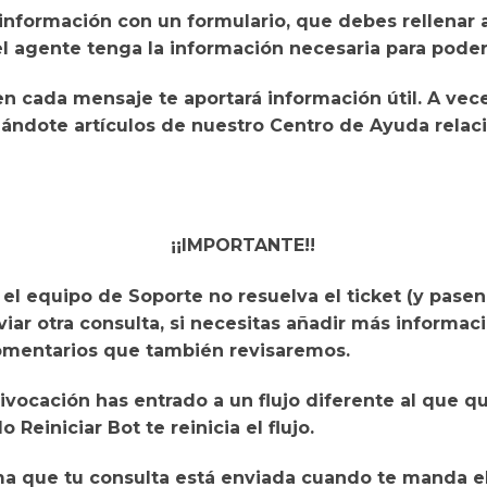
 información con un formulario
, que debes rellenar
el agente tenga la información necesaria para pode
en cada mensaje
te aportará información útil
. A vec
ndote artículos de nuestro Centro de Ayuda relac
¡¡IMPORTANTE!!
 el equipo de Soporte
no resuelva el ticket
(y pasen
iar otra consulta
, si necesitas añadir más informac
comentarios que también revisaremos.
ivocación has entrado a un flujo diferente al que qu
do
Reiniciar Bot
te reinicia el flujo.
ma que
tu consulta está enviada cuando te manda e