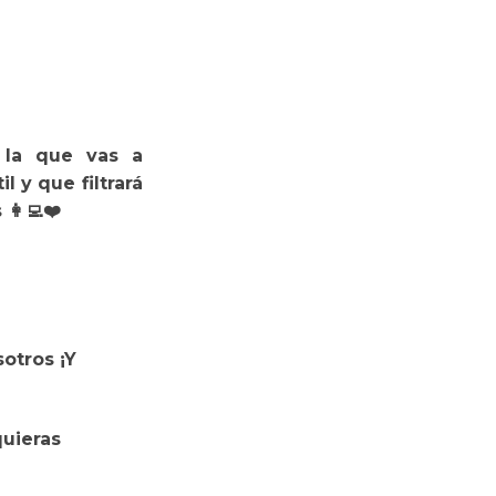
 la que vas a
l y que filtrará
👩‍💻❤️
otros ¡Y
quieras