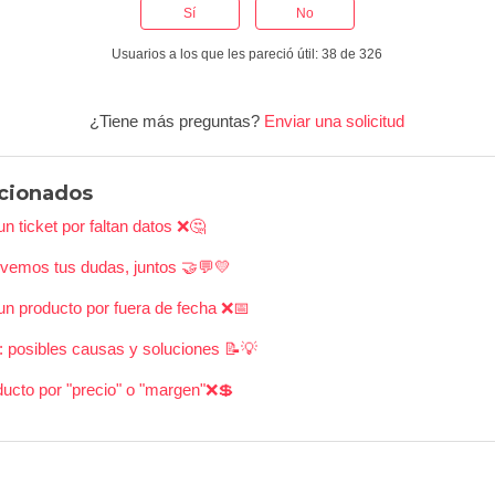
Sí
No
Usuarios a los que les pareció útil: 38 de 326
¿Tiene más preguntas?
Enviar una solicitud
acionados
 ticket por faltan datos ❌🤔
lvemos tus dudas, juntos 🤝💬💛
n producto por fuera de fecha ❌📅
: posibles causas y soluciones 📝💡
ucto por "precio" o "margen"❌💲