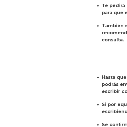
Te pedirá
para que 
También 
recomendá
consulta.
Hasta que
podrás env
escribir 
Si por equ
escribien
Se confir