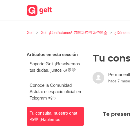
Gelt
Gelt ¡Contáctanos! 🧑🏼‍🤝‍🧑🏻‍🤝‍🧑🏼📩
¿Dónde 
Artículos en esta sección
Tu cons
Soporte Gelt ¡Resolvemos
tus dudas, juntos 🤝💬💛
Permanentl
hace 7 mes
Conoce la Comunidad
Astuta: el espacio oficial en
Telegram 📲✨
Tu consulta, nuestro chat
Te presen
📥💬 ¡Hablemos!