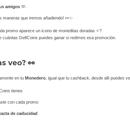
tus amigos
🫶.
s maneras que iremos añadiendo! 👀✨
ada promo aparece un icono de moneditas doradas ⭐?
ce cuántas GeltCoins puedes ganar si redimes esa promoción.
s veo? 👀
tamente en tu
Monedero
, igual que tu cashback, desde allí puedes ve
Coins tienes
ste con cada promo
xacta de caducidad