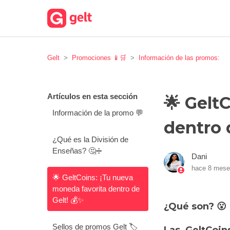
Gelt
Promociones 📱🛒
Información de las promos:
Artículos en esta sección
🌟 Gelt
Información de la promo 💬
dentro 
¿Qué es la División de
Enseñas? 🤔➗
Dani
hace 8 mes
🌟 GeltCoins: ¡Tu nueva
moneda favorita dentro de
Gelt! 💰✨
¿Qué son? 😮
Sellos de promos Gelt 🏷️