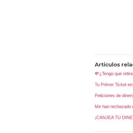
Artículos rel
💸¿Tengo que retir
Tu Primer Ticket e
Peticiones de diner
Me han rechazado un
¡CANJEA TU DIN