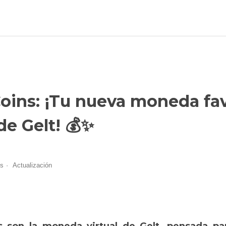
Coins: ¡Tu nueva moneda fav
de Gelt! 💰✨
es
Actualización