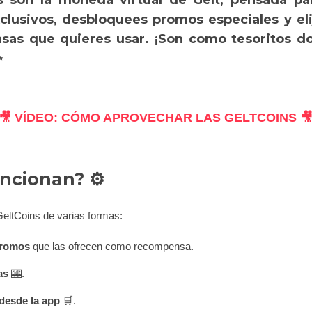
s son la moneda virtual de Gelt, pensada p
xclusivos, desbloquees promos especiales y el
sas que quieres usar. ¡Son como tesoritos d
✨
🎥 VÍDEO: CÓMO APROVECHAR LAS GELTCOINS 
ncionan? ⚙️
eltCoins de varias formas:
romos
que las ofrecen como recompensa.
as
🎰.
esde la app
🛒.