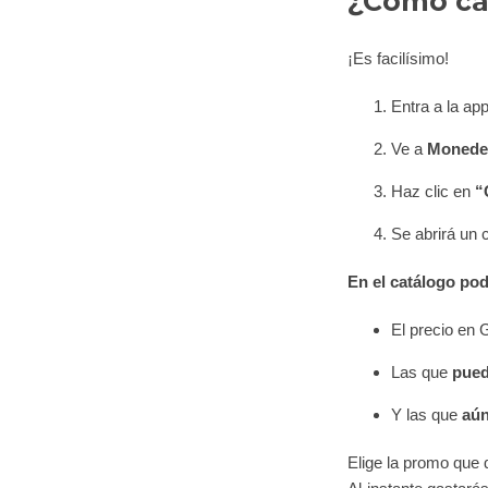
¿Cómo can
¡Es facilísimo!
Entra a la ap
Ve a
Monede
Haz clic en
“
Se abrirá un 
En el catálogo pod
El precio en
Las que
pued
Y las que
aún
Elige la promo que q