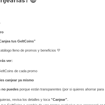
jearlas? 🤑
p
ro
Canjea tus GeltCoins”
catálogo lleno de promos y beneficios 💛
rás ver:
 GeltCoins de cada promo
es canjear ya mismo
 no puedes
porque están transparentes (por si quieres ahorrar para 
uieras, revisa los detalles y toca
“Canjear”
.