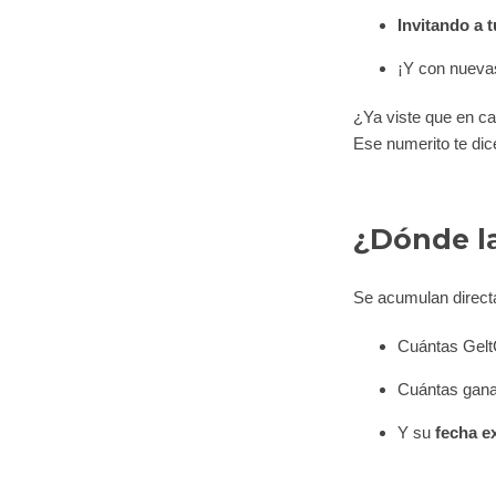
Invitando a 
¡Y con nueva
¿Ya viste que en c
Ese numerito te di
¿Dónde la
Se acumulan direc
Cuántas Gelt
Cuántas gana
Y su
fecha e