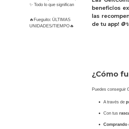
Las GeltCoin
✨ Todo lo que significan
beneficios e
las recompen
🔥Fueguito: ÚLTIMAS
de tu app! 🪙
UNIDADES/TIEMPO🔥
¿Cómo fu
Puedes conseguir G
A través de
p
Con tus
rasc
Comprando d