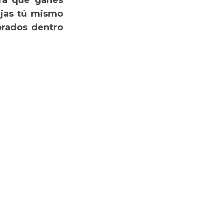
ara que ganes
ijas tú mismo
orados dentro
