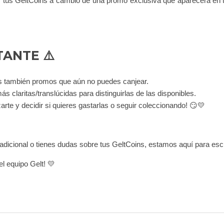
ás tus GeltCoins a cambio de una promo exclusiva que aparecerá en
TANTE ⚠️
ás también promos que aún no puedes canjear.
 claritas/translúcidas para distinguirlas de las disponibles.
arte y decidir si quieres gastarlas o seguir coleccionando! 😏💛
adicional o tienes dudas sobre tus GeltCoins, estamos aquí para es
el equipo Gelt! 💛