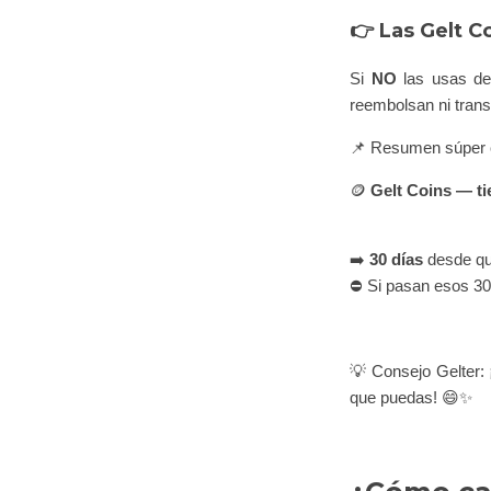
👉
Las Gelt C
Si
NO
las usas de
reembolsan ni trans
📌 Resumen súper c
🪙
Gelt Coins — ti
➡️
30 días
desde qu
⛔ Si pasan esos 30
💡 Consejo Gelter:
que puedas! 😄✨