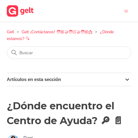
Gelt
Gelt ¡Contáctanos! 🧑🏼‍🤝‍🧑🏻‍🤝‍🧑🏼📩
¿Dónde
estamos? 🔍
Artículos en esta sección
¿Dónde encuentro el
Centro de Ayuda? 🔎 📄
Dani