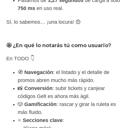
Pasamos de
3,27 segundos
de carga a solo
750 ms
en uso real.
Sí, lo sabemos… ¡una locura! 😍
🤩 ¿En qué lo notarás tú como usuario?
En TODO 👇
🧭
Navegación
: el listado y el detalle de
promos abren mucho más rápido.
📸
Conversión
: subir tickets y canjear
códigos Gelt es ahora más ágil.
🎲
Gamificación
: rascar y girar la ruleta es
más fluido.
⭐
Secciones clave
: