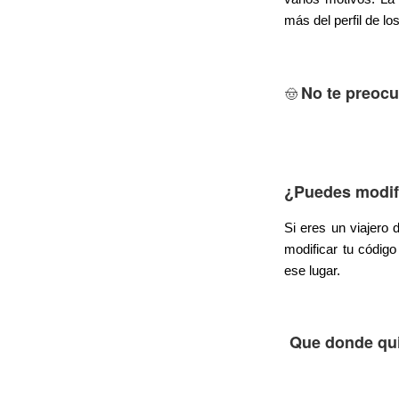
más del perfil de l
No te preoc
🤠
¿Puedes modifi
Si eres un viajero 
modificar tu códig
ese lugar.
Que donde qui