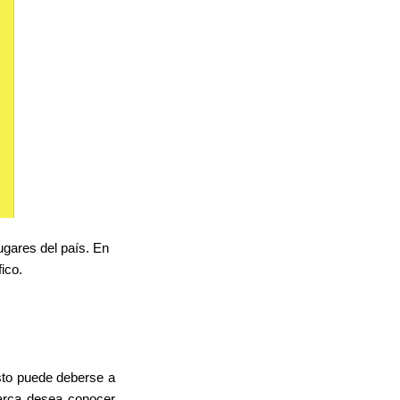
ugares del país. En
ico.
sto puede deberse a
marca desea conocer