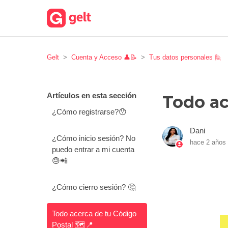
Gelt
Cuenta y Acceso 👤📝
Tus datos personales 🙋
Artículos en esta sección
Todo ac
¿Cómo registrarse?😯
Dani
¿Cómo inicio sesión? No
hace 2 años
puedo entrar a mi cuenta
😓📲
¿Cómo cierro sesión? 🤔
Todo acerca de tu Código
Postal 🗺️📍