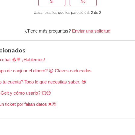
Sí
No
Usuarios a los que les pareció útil: 2 de 2
¿Tiene más preguntas?
Enviar una solicitud
acionados
ro chat 📥💬 ¡Hablemos!
mpo de canjear el dinero? 😣 Claves caducadas
 tu cuenta? Todo lo que necesitas saber. 😎
Gelt y cómo usarlo? 💥🤑
 ticket por faltan datos ❌🤔