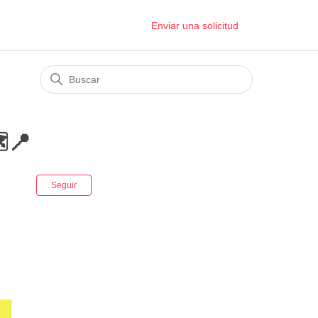
Enviar una solicitud
️📍
Nadie lo sigue aún
Seguir