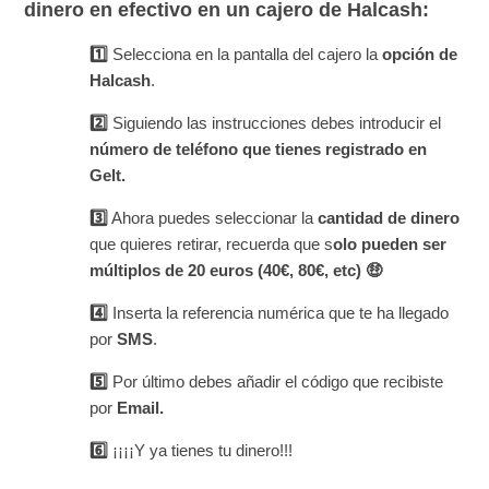
dinero en efectivo en un cajero de Halcash:
1️⃣
Selecciona en la pantalla del cajero la
opción de
Halcash
.
2️⃣
Siguiendo las instrucciones debes introducir el
número de teléfono
que tienes registrado en
Gelt.
3️⃣
Ahora puedes seleccionar la
cantidad de dinero
que quieres retirar, recuerda que s
olo pueden ser
múltiplos de 20 euros (40€, 80€, etc) 🤑
4️⃣
Inserta la referencia numérica que te ha llegado
por
SMS
.
5️⃣
Por último debes añadir el código que recibiste
por
Email.
6️⃣
¡¡¡¡Y ya tienes tu dinero!!!